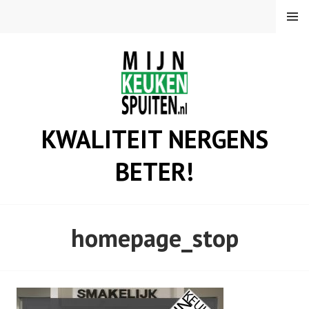
Spring
MENU
naar
inhoud
KWALITEIT NERGENS
BETER!
homepage_stop