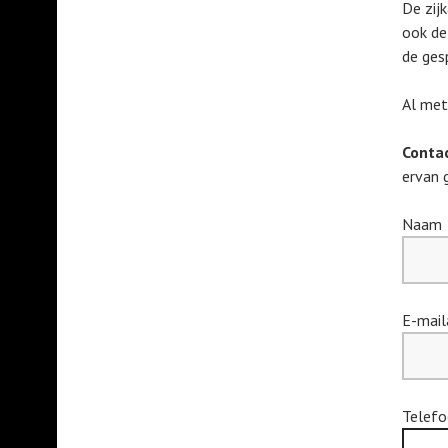
De zij
ook de
de ges
Al met
Contac
ervan 
Naam
E-mail
Telef