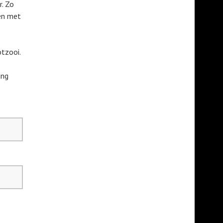
r. Zo
men met
otzooi.
ing