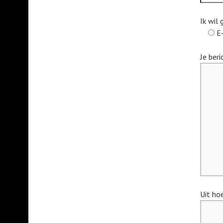
Ik wil 
E
Je beri
Uit ho