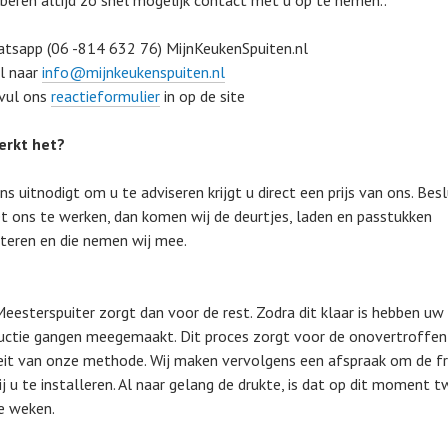
oberen altijd zo snel mogelijk contact met u op te nemen..
tsapp (06 -814 632 76) MijnKeukenSpuiten.nl
l naar
info@mijnkeukenspuiten.nl
vul ons
reactieformulier
in op de site
erkt het?
ns uitnodigt om u te adviseren krijgt u direct een prijs van ons. Besl
 ons te werken, dan komen wij de deurtjes, laden en passtukken
eren en die nemen wij mee.
eesterspuiter zorgt dan voor de rest. Zodra dit klaar is hebben uw
uctie gangen meegemaakt. Dit proces zorgt voor de onovertroffen
eit van onze methode. Wij maken vervolgens een afspraak om de f
ij u te installeren. Al naar gelang de drukte, is dat op dit moment 
ie weken.