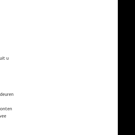
uit u
 deuren
ronten
twee