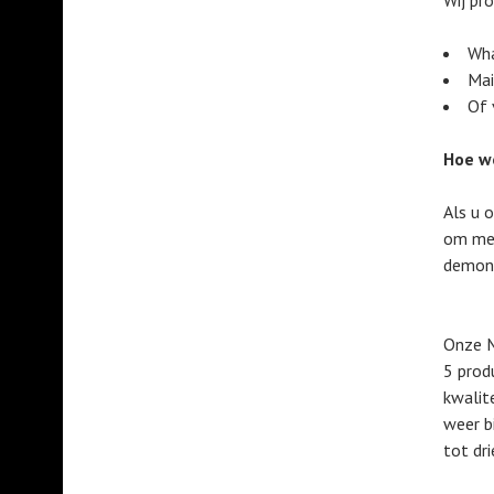
Wij pr
Wha
Mai
Of 
Hoe w
Als u o
om met
demont
Onze M
5 prod
kwalit
weer b
tot dr