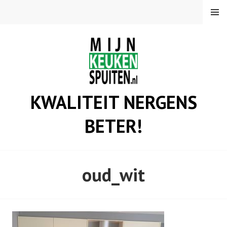
Spring
MENU
naar
inhoud
KWALITEIT NERGENS
BETER!
oud_wit