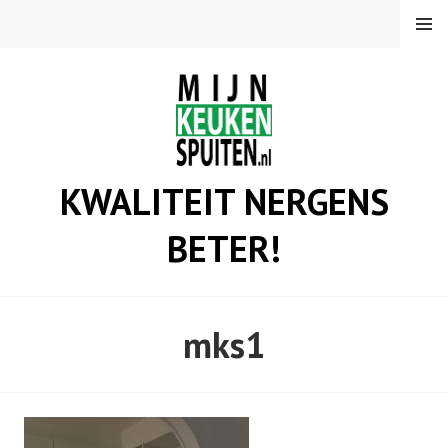
Spring
MENU
naar
inhoud
KWALITEIT NERGENS
BETER!
mks1