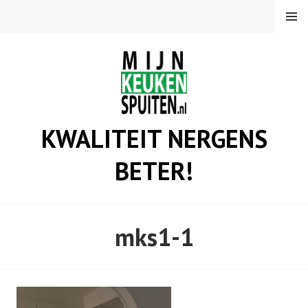
Spring
MENU
naar
inhoud
KWALITEIT NERGENS
BETER!
mks1-1