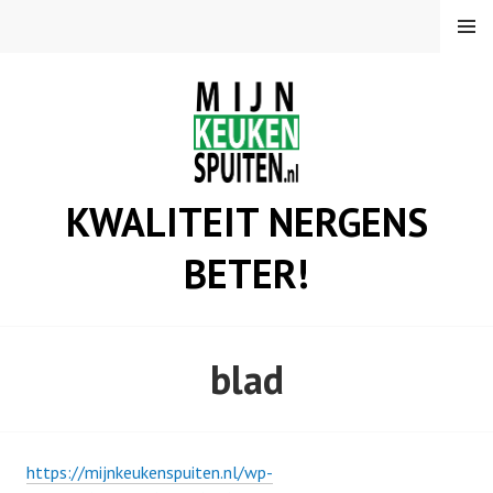
Spring
MENU
naar
inhoud
KWALITEIT NERGENS
BETER!
blad
https://mijnkeukenspuiten.nl/wp-